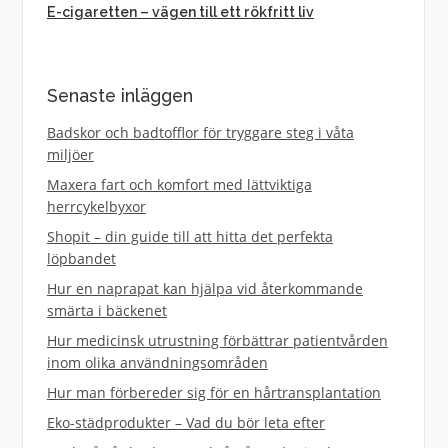
E-cigaretten – vägen till ett rökfritt liv
Senaste inläggen
Badskor och badtofflor för tryggare steg i våta
miljöer
Maxera fart och komfort med lättviktiga
herrcykelbyxor
Shopit – din guide till att hitta det perfekta
löpbandet
Hur en naprapat kan hjälpa vid återkommande
smärta i bäckenet
Hur medicinsk utrustning förbättrar patientvården
inom olika användningsområden
Hur man förbereder sig för en hårtransplantation
Eko-städprodukter – Vad du bör leta efter