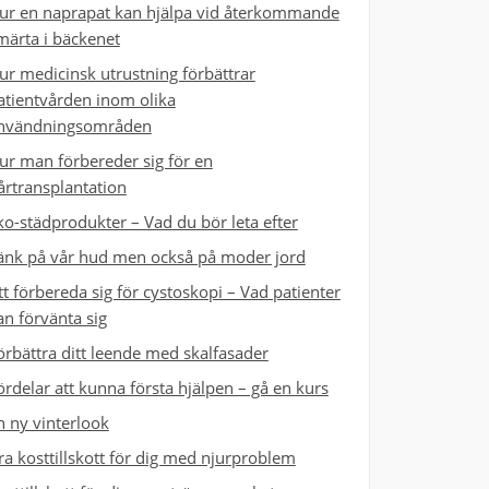
ur en naprapat kan hjälpa vid återkommande
märta i bäckenet
ur medicinsk utrustning förbättrar
atientvården inom olika
nvändningsområden
ur man förbereder sig för en
årtransplantation
ko-städprodukter – Vad du bör leta efter
änk på vår hud men också på moder jord
tt förbereda sig för cystoskopi – Vad patienter
an förvänta sig
örbättra ditt leende med skalfasader
ördelar att kunna första hjälpen – gå en kurs
n ny vinterlook
ra kosttillskott för dig med njurproblem