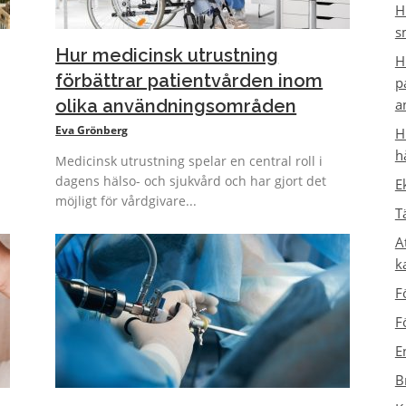
H
s
Hur medicinsk utrustning
H
förbättrar patientvården inom
p
olika användningsområden
a
Eva Grönberg
H
h
Medicinsk utrustning spelar en central roll i
dagens hälso- och sjukvård och har gjort det
E
möjligt för vårdgivare...
T
A
k
F
F
E
B