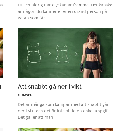
ss
Du vet aldrig när olyckan är framme. Det kanske
är någon du känner eller en okänd person på
gatan som får...
g
Att snabbt gå ner i vikt
rnn.yqe.
Det är många som kämpar med att snabbt går
ner i vikt och det är inte alltid en enkel uppgift.
Det gäller att man...