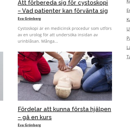
K
Att förbereda sig för cystoskopi
– Vad patienter kan förvänta sig
E
Eva Grönberg
K
Cystoskopi är en medicinsk procedur som utförs
U
av en urolog för att undersöka insidan av
P
urinblåsan. Många...
L
T
Fördelar att kunna första hjälpen
– gå en kurs
Eva Grönberg