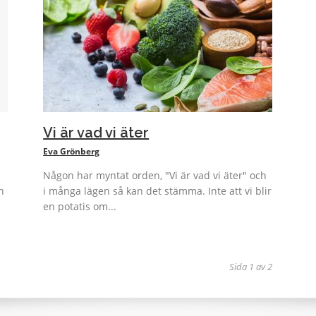
Vi är vad vi äter
Eva Grönberg
Någon har myntat orden, "Vi är vad vi äter" och
h
i många lägen så kan det stämma. Inte att vi blir
en potatis om...
Sida 1 av 2