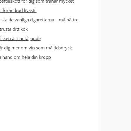
osttillskott för dig som tränar mycket
n förändrad livsstil
asta de vanliga cigaretterna – må bättre
trusta ditt kök
åsken är i antågande
är dig mer om vin som måltidsdryck
a hand om hela din kropp