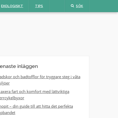
EKOLOGISKT
TIPS
SÖK
enaste inläggen
adskor och badtofflor för tryggare steg i våta
iljöer
axera fart och komfort med lättviktiga
errcykelbyxor
hopit – din guide till att hitta det perfekta
öpbandet