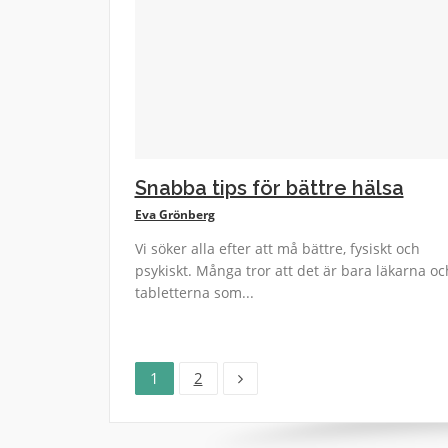
Snabba tips för bättre hälsa
Eva Grönberg
Vi söker alla efter att må bättre, fysiskt och
psykiskt. Många tror att det är bara läkarna oc
tabletterna som...
Sida
Sida
Inläggsnavigering
1
2