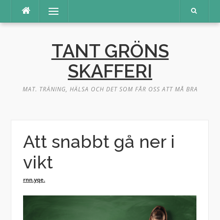
Hoppa
Meny
till
innehåll
TANT GRÖNS
SKAFFERI
MAT. TRÄNING, HÄLSA OCH DET SOM FÅR OSS ATT MÅ BRA
Att snabbt gå ner i
vikt
rnn.yqe.