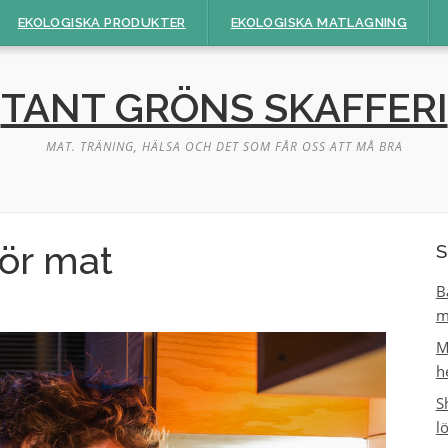
EKOLOGISKA PRODUKTER
EKOLOGISKA MATLAGNING
TANT GRÖNS SKAFFERI
MAT. TRÄNING, HÄLSA OCH DET SOM FÅR OSS ATT MÅ BRA
för mat
S
B
m
M
h
S
l