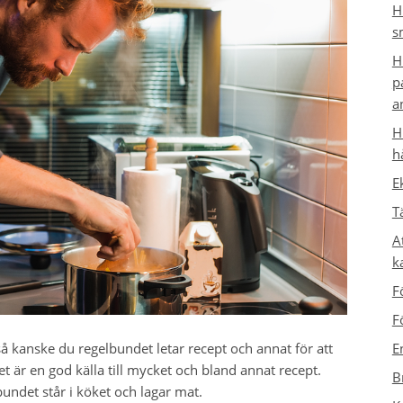
H
s
H
p
a
H
h
E
T
A
k
F
F
E
 så kanske du regelbundet letar recept och annat för att
t är en god källa till mycket och bland annat recept.
B
undet står i köket och lagar mat.