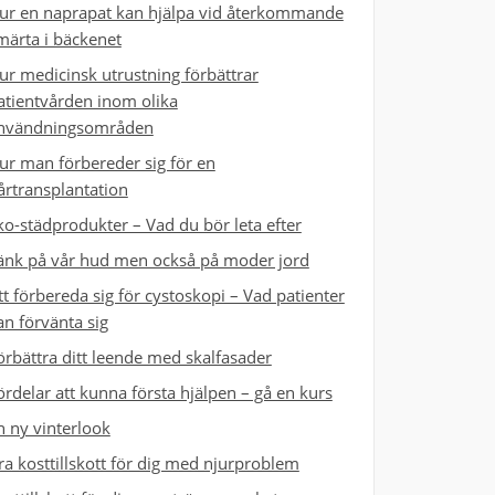
ur en naprapat kan hjälpa vid återkommande
märta i bäckenet
ur medicinsk utrustning förbättrar
atientvården inom olika
nvändningsområden
ur man förbereder sig för en
årtransplantation
ko-städprodukter – Vad du bör leta efter
änk på vår hud men också på moder jord
tt förbereda sig för cystoskopi – Vad patienter
an förvänta sig
örbättra ditt leende med skalfasader
ördelar att kunna första hjälpen – gå en kurs
n ny vinterlook
ra kosttillskott för dig med njurproblem