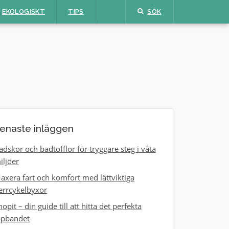
EKOLOGISKT
TIPS
SÖK
enaste inläggen
adskor och badtofflor för tryggare steg i våta
iljöer
axera fart och komfort med lättviktiga
errcykelbyxor
hopit – din guide till att hitta det perfekta
öpbandet