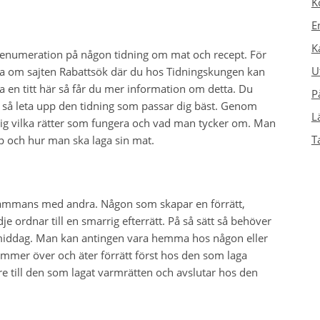
K
E
K
n, prenumeration på någon tidning om mat och recept. För
U
 tipsa om sajten Rabattsök där du hos Tidningskungen kan
a en titt här så får du mer information om detta. Du
P
 så leta upp den tidning som passar dig bäst. Genom
L
sig vilka rätter som fungera och vad man tycker om. Man
T
 och hur man ska laga sin mat.
llsammans med andra. Någon som skapar en förrätt,
e ordnar till en smarrig efterrätt. På så sätt så behöver
ersmiddag. Man kan antingen vara hemma hos någon eller
ommer över och äter förrätt först hos den som laga
re till den som lagat varmrätten och avslutar hos den