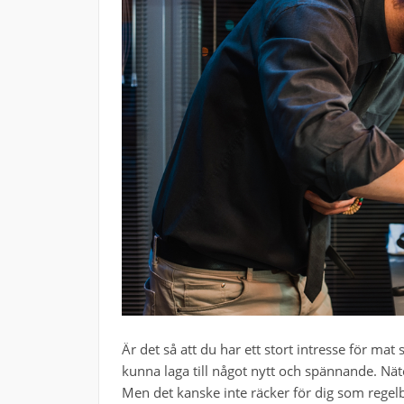
Är det så att du har ett stort intresse för mat
kunna laga till något nytt och spännande. Näte
Men det kanske inte räcker för dig som regelb