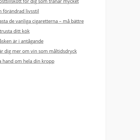
osttillskott för dig som tränar mycket
n förändrad livsstil
asta de vanliga cigaretterna – må bättre
trusta ditt kök
åsken är i antågande
är dig mer om vin som måltidsdryck
a hand om hela din kropp